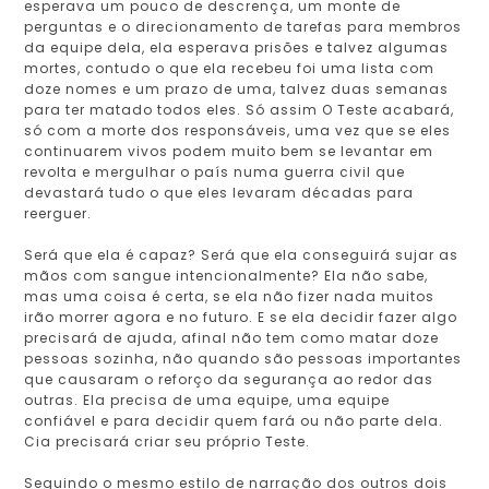
esperava um pouco de descrença, um monte de
perguntas e o direcionamento de tarefas para membros
da equipe dela, ela esperava prisões e talvez algumas
mortes, contudo o que ela recebeu foi uma lista com
doze nomes e um prazo de uma, talvez duas semanas
para ter matado todos eles. Só assim O Teste acabará,
só com a morte dos responsáveis, uma vez que se eles
continuarem vivos podem muito bem se levantar em
revolta e mergulhar o país numa guerra civil que
devastará tudo o que eles levaram décadas para
reerguer.
Será que ela é capaz? Será que ela conseguirá sujar as
mãos com sangue intencionalmente? Ela não sabe,
mas uma coisa é certa, se ela não fizer nada muitos
irão morrer agora e no futuro. E se ela decidir fazer algo
precisará de ajuda, afinal não tem como matar doze
pessoas sozinha, não quando são pessoas importantes
que causaram o reforço da segurança ao redor das
outras. Ela precisa de uma equipe, uma equipe
confiável e para decidir quem fará ou não parte dela.
Cia precisará criar seu próprio Teste.
Seguindo o mesmo estilo de narração dos outros dois