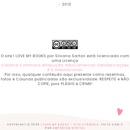
2013
O site I LOVE MY BOOKS por Silvana Sartori está licenciado com
uma Licença
Creative Commons Atribuição-NãoComercial-SemDerivações
4.0 Internacional
.
Por isso, qualquer contéudo aqui presente como resenhas,
fotos e Colunas publicadas são exclusividade. RESPEITE e NÃO
COPIE, pois PLÁGIO é CRIME!
COPYRIGHT
2026
I LOVE MY BOOKS - SITE LITERÁRIO
. FEITO COM
❤
POR
EMPORIUM DIGITAL