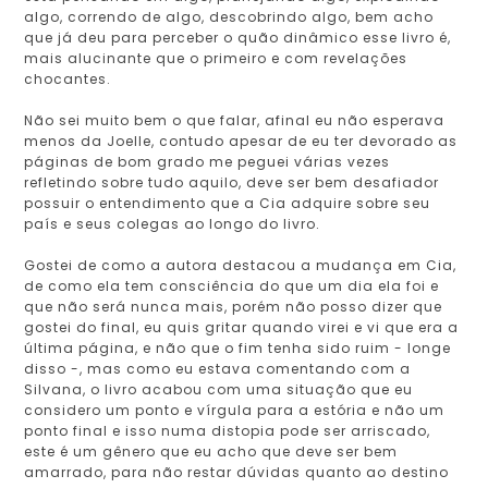
algo, correndo de algo, descobrindo algo, bem acho
que já deu para perceber o quão dinâmico esse livro é,
mais alucinante que o primeiro e com revelações
chocantes.
Não sei muito bem o que falar, afinal eu não esperava
menos da Joelle, contudo apesar de eu ter devorado as
páginas de bom grado me peguei várias vezes
refletindo sobre tudo aquilo, deve ser bem desafiador
possuir o entendimento que a Cia adquire sobre seu
país e seus colegas ao longo do livro.
Gostei de como a autora destacou a mudança em Cia,
de como ela tem consciência do que um dia ela foi e
que não será nunca mais, porém não posso dizer que
gostei do final, eu quis gritar quando virei e vi que era a
última página, e não que o fim tenha sido ruim - longe
disso -, mas como eu estava comentando com a
Silvana, o livro acabou com uma situação que eu
considero um ponto e vírgula para a estória e não um
ponto final e isso numa distopia pode ser arriscado,
este é um gênero que eu acho que deve ser bem
amarrado, para não restar dúvidas quanto ao destino