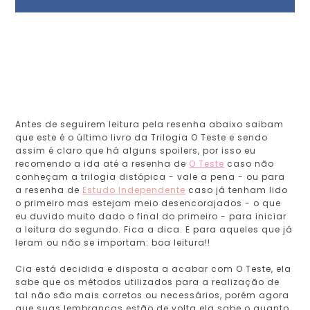
Antes de seguirem leitura pela resenha abaixo saibam
que este é o último livro da Trilogia O Teste e sendo
assim é claro que há alguns spoilers, por isso eu
recomendo a ida até a resenha de
O Teste
caso não
conheçam a trilogia distópica - vale a pena - ou para
a resenha de
Estudo Independente
caso já tenham lido
o primeiro mas estejam meio desencorajados - o que
eu duvido muito dado o final do primeiro - para iniciar
a leitura do segundo. Fica a dica. E para aqueles que já
leram ou não se importam: boa leitura!!
Cia está decidida e disposta a acabar com O Teste, ela
sabe que os métodos utilizados para a realização de
tal não são mais corretos ou necessários, porém agora
que suas lembranças estão de volta ela sabe o quanto