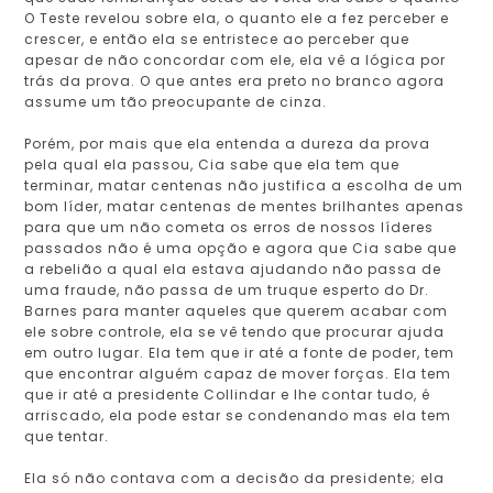
O Teste revelou sobre ela, o quanto ele a fez perceber e
crescer, e então ela se entristece ao perceber que
apesar de não concordar com ele, ela vê a lógica por
trás da prova. O que antes era preto no branco agora
assume um tão preocupante de cinza.
Porém, por mais que ela entenda a dureza da prova
pela qual ela passou, Cia sabe que ela tem que
terminar, matar centenas não justifica a escolha de um
bom líder, matar centenas de mentes brilhantes apenas
para que um não cometa os erros de nossos líderes
passados não é uma opção e agora que Cia sabe que
a rebelião a qual ela estava ajudando não passa de
uma fraude, não passa de um truque esperto do Dr.
Barnes para manter aqueles que querem acabar com
ele sobre controle, ela se vê tendo que procurar ajuda
em outro lugar. Ela tem que ir até a fonte de poder, tem
que encontrar alguém capaz de mover forças. Ela tem
que ir até a presidente Collindar e lhe contar tudo, é
arriscado, ela pode estar se condenando mas ela tem
que tentar.
Ela só não contava com a decisão da presidente; ela