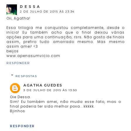
D E S S A
2 DE JULHO DE 2015 ÀS 23:34
Oii, Agatha!
Essa trilogia me conquistou completamente, desde o
início! Eu também acho que o final deixou várias
opções para uma continuação, rsrs. Não gosto de finais
assim, prefiro tudo amarrado mesmo. Mas mesmo
assim amei! <3
beijos
www.apenasumvicio.com
RESPONDER
RESPOSTAS
AGATHA GUEDES
3 DE JULHO DE 2015 ÀS 13:50
Oie Dessa.
Sim! Eu também amei, não muda esse fato, mas o
final poderia ter sido melhor poxa...kkkkk.
Bjinhos
RESPONDER