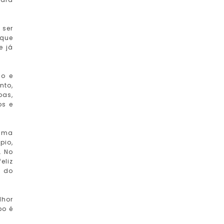
 ser
 que
e já
do e
nto,
oas,
os e
 uma
pio,
. No
eliz
s do
lhor
po é