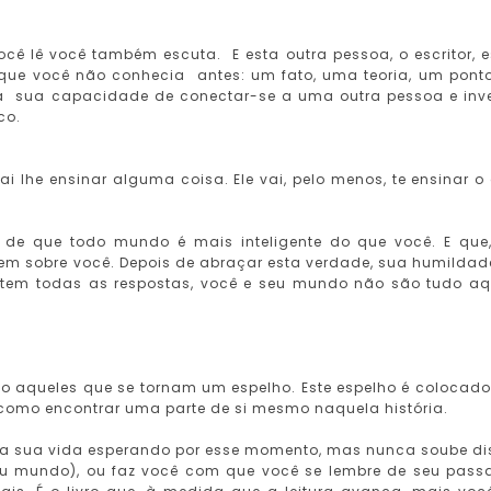
ê lê você também escuta. E esta outra pessoa, o escritor, 
que você não conhecia antes: um fato, uma teoria, um pont
ta sua capacidade de conectar-se a uma outra pessoa e inve
co.
ai lhe ensinar alguma coisa. Ele vai, pelo menos, te ensinar o
lo de que todo mundo é mais inteligente do que você. E que
 sobre você. Depois de abraçar esta verdade, sua humildad
tem todas as respostas, você e seu mundo não são tudo aq
ão aqueles que se tornam um espelho. Este espelho é colocad
 é como encontrar uma parte de si mesmo naquela história.
 a sua vida esperando por esse momento, mas nunca soube di
eu mundo), ou faz você com que você se lembre de seu pass