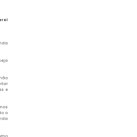
arei
unda
seja
 não
itar
as e
emos
do o
inda
Como