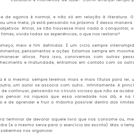
se de agonia é normal, e não só em relação à literatura. O
lizou uma meta, já está pensando na próxima. É dessa maneira
bjetivos. Afinal, se não houvesse mais nada a conquistar, s
 filmes, vivido todas as experiências, o que nos restaria?
meço, meio e fim definidos. É um ciclo sempre interrompi
ntimentos, pensamentos e ações. Estamos sempre em movime
manecer ativos. Para isso, convivemos com outras pess
hecimento e maturidade, entramos em contato com os outr
gica é a mesma: sempre teremos mais e mais títulos para ler,
utra, um autor se associa com outro… Infinitamente. A princí
de continuar, pensando no círculo vicioso que não se acaba
mos pensar na riqueza que essa variedade nos dá, e na f
o e de aprender e fruir o máximo possível dentro dos limite
a terminar de devorar aquele livro que nos consome ou, me
dia (e o mesmo serve para o exercício da escrita). Mas o tem
 sabermos nos organizar.