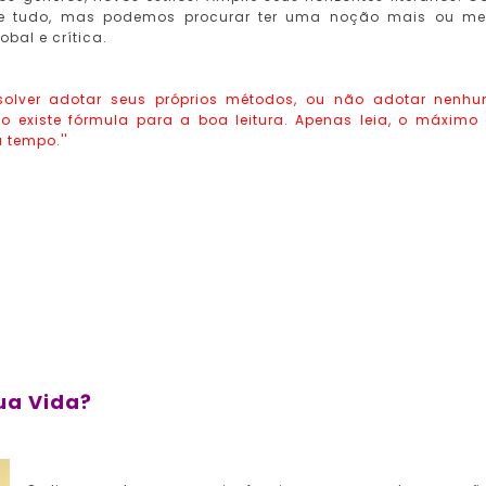
re tudo, mas podemos procurar ter uma noção mais ou m
bal e crítica.
esolver adotar seus próprios métodos, ou não adotar nenh
ão existe fórmula para a boa leitura. Apenas leia, o máximo
 tempo.''
ua Vida?