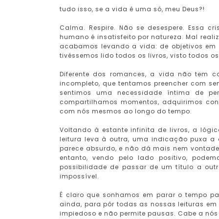
tudo isso, se a vida é uma só, meu Deus?!
Calma. Respire. Não se desespere. Essa cri
humano é insatisfeito por natureza. Mal rea
acabamos levando a vida: de objetivos em o
tivéssemos lido todos os livros, visto todos os
Diferente dos romances, a vida não tem co
incompleto, que tentamos preencher com se
sentimos uma necessidade íntima de per
compartilhamos momentos, adquirimos con
com nós mesmos ao longo do tempo.
Voltando à estante infinita de livros, a ló
leitura leva à outra, uma indicação puxa a o
parece absurdo, e não dá mais nem vontade 
entanto, vendo pelo lado positivo, pode
possibilidade de passar de um título a outr
impossível.
É claro que sonhamos em parar o tempo par
ainda, para pôr todas as nossas leituras em 
impiedoso e não permite pausas. Cabe a nós