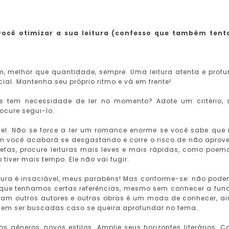
você otimizar a sua leitura (confesso que também tent
im, melhor que quantidade, sempre. Uma leitura atenta e prof
cial. Mantenha seu próprio ritmo e vá em frente!
s tem necessidade de ler no momento? Adote um critério, 
rocure segui-lo.
ível. Não se force a ler um romance enorme se você sabe que
m você acabará se desgastando e corre o risco de não aprove
refas, procure leituras mais leves e mais rápidas, como poem
iver mais tempo. Ele não vai fugir.
ultura é insaciável, meus parabéns! Mas conforme-se: não pod
te que tenhamos certas referências, mesmo sem conhecer a fun
citam outros autores e outras obras é um modo de conhecer, a
odem ser buscadas caso se queira aprofundar no tema.
os gêneros, novos estilos. Amplie seus horizontes literários. 