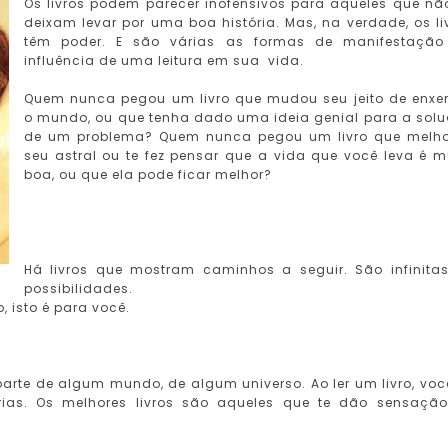
Os livros podem parecer inofensivos para aqueles que nã
deixam levar por uma boa história. Mas, na verdade, os li
têm poder. E são várias as formas de manifestaçã
influência de uma leitura em sua vida.
Quem nunca pegou um livro que mudou seu jeito de enxe
o mundo, ou que tenha dado uma ideia genial para a sol
de um problema? Quem nunca pegou um livro que melh
seu astral ou te fez pensar que a vida que você leva é m
boa, ou que ela pode ficar melhor?
Há livros que mostram caminhos a seguir. São infinita
possibilidades.
, isto é para você.
 parte de algum mundo, de algum universo. Ao ler um livro, voc
rias. Os melhores livros são aqueles que te dão sensaçã