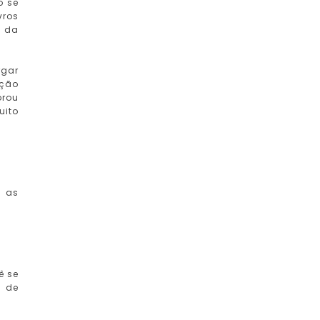
o se
vros
o da
rgar
ução
orou
uito
s as
ê se
o de