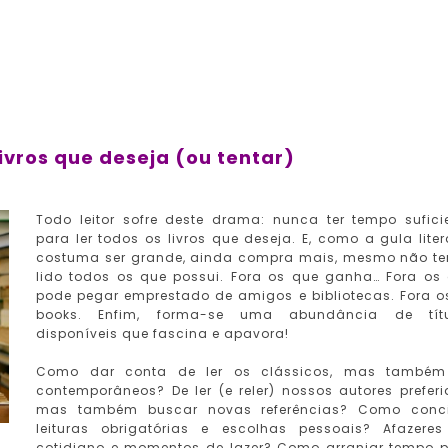
livros que deseja (ou tentar)
Todo leitor sofre deste drama: nunca ter tempo sufici
para ler todos os livros que deseja. E, como a gula liter
costuma ser grande, ainda compra mais, mesmo não t
lido todos os que possui. Fora os que ganha… Fora os
pode pegar emprestado de amigos e bibliotecas. Fora o
books. Enfim, forma-se uma abundância de títu
disponíveis que fascina e apavora!
Como dar conta de ler os clássicos, mas também
contemporâneos? De ler (e reler) nossos autores preferi
mas também buscar novas referências? Como conci
leituras obrigatórias e escolhas pessoais? Afazere
cotidiano e momentos de lazer? Como arranjar tempo 