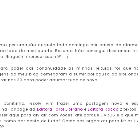
 uma perturbação durante todo domingo por causa do alarm
ao lado do meu quarto. Resumo: Não consegui descansar e
go. Ninguém merece isso né? =/
ra poder dar continuidade as minhas leituras foi que fi
gens do meu blog começaram a sumir por causa do site ond
rar nos 30 para poder arrumar tudo de novo.
bonitinho, resolvi vim trazer uma postagem nova e es
vi na Fanpage da
Editora Farol Literário
e
Editora Rocco
2 textos
zer aqui para dividir com vocês, até porque LIVROS é o que 
s como dar conta de tudo? Como nos organizar para ler os li
O?