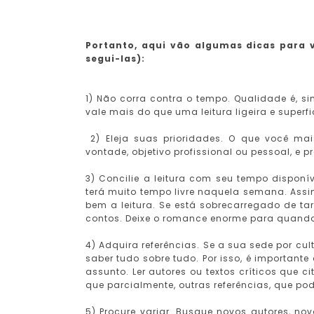
Portanto, aqui vão algumas dicas para 
segui-las):
1) Não corra contra o tempo. Qualidade é, s
vale mais do que uma leitura ligeira e superfi
2) Eleja suas prioridades. O que você mai
vontade, objetivo profissional ou pessoal, e p
3) Concilie a leitura com seu tempo dispon
terá muito tempo livre naquela semana. Assi
bem a leitura. Se está sobrecarregado de ta
contos. Deixe o romance enorme para quando t
4) Adquira referências. Se a sua sede por c
saber tudo sobre tudo. Por isso, é importan
assunto. Ler autores ou textos críticos que 
que parcialmente, outras referências, que p
5) Procure variar. Busque novos autores, nov