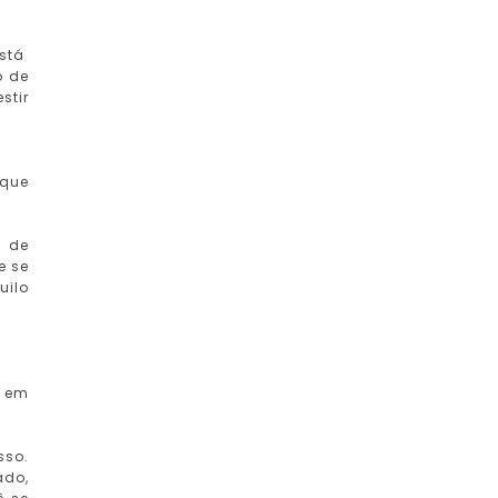
está
o de
stir
 que
, de
e se
uilo
o em
sso.
ado,