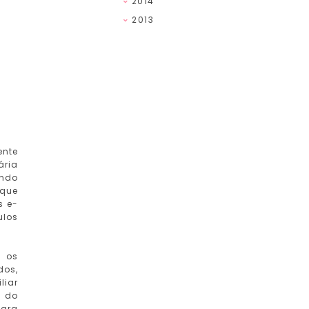
2014
2013
ente
ária
endo
 que
s e-
los
 os
dos,
liar
s do
para