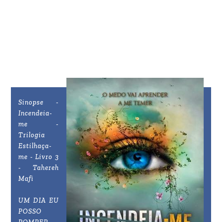
Sinopse -
Incendeia-
me -
Trilogia
Estilhaça-
me - Livro 3
- Tahereh
Mafi
UM DIA EU
POSSO