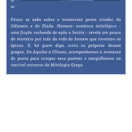
ui
ar
Pouco se sabe sobre o misterioso poeta criador da
Odisseia e da Ilíada. Homero: aventura mitológica -
uma ficção recheada de ação e heróis - revela um pouco
do mistério por trás da vida do homem que inventou os
épicos. E, há quem diga, criou os próprios deuses
gregos. De Aquiles a Ulisses, acompanhamos a aventura
do poeta para compor seus poemas e mergulhamos no
incrível universo da Mitologia Grega.