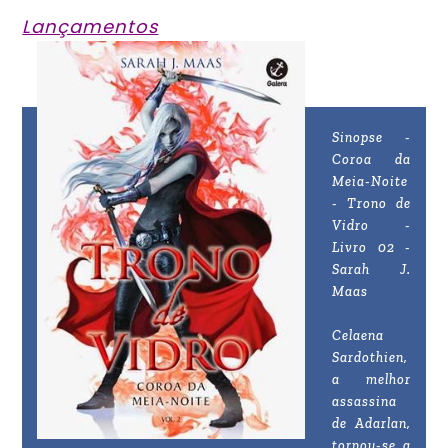
Lançamentos
Sinopse -
Coroa da
Meia-Noite
- Trono de
Vidro -
Livro 02 -
Sarah J.
Maas
Celaena
Sardothien,
a melhor
assassina
de Adarlan,
tornou-se a