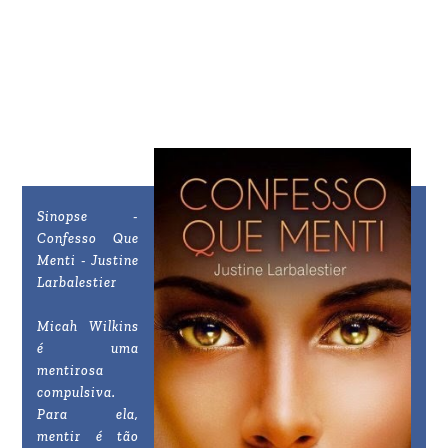
Sinopse -
Confesso Que
Menti - Justine
Larbalestier
Micah Wilkins
é uma
mentirosa
compulsiva.
Para ela,
mentir é tão