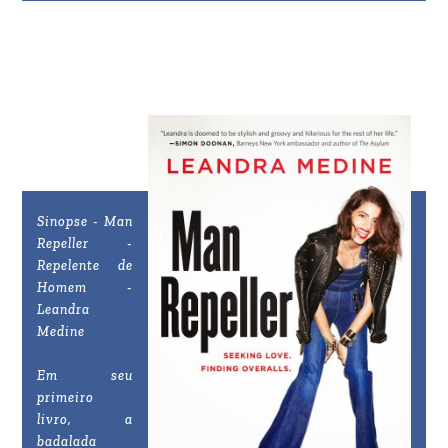
Sinopse - Man
Repeller -
Repelente de
Homem -
Leandra
Medine
Em seu
primeiro
livro, a
badalada