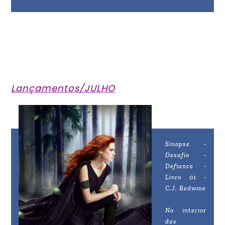
Lançamentos/JULHO
Sinopse -
Desafio -
Defiance -
Livro 01 -
C.J. Redwine
No interior
das