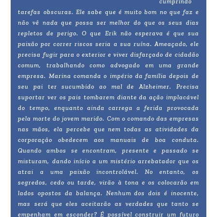
cumprindo
tarefas obscuras. Ele sabe que é muito bom no que faz e
não vê nada que possa ser melhor do que os seus dias
repletos de perigo. O que Erik não esperava é que sua
paixão por correr riscos seria a sua ruína. Ameaçado, ele
precisa fugir para o exterior e viver disfarçado de cidadão
comum, trabalhando como advogado em uma grande
empresa. Marina comanda o império da família depois de
seu pai ter sucumbido ao mal de Alzheimer. Precisa
suportar ver os pais tombarem diante da ação implacável
do tempo, enquanto ainda carrega a ferida provocada
pela morte do jovem marido. Com o comando das empresas
nas mãos, ela percebe que nem todas as atividades da
corporação obedecem aos manuais de boa conduta.
Quando ambos se encontram, presente e passado se
misturam, dando início a um mistério arrebatador que os
atrai a uma paixão incontrolável. No entanto, os
segredos, cedo ou tarde, virão à tona e os colocarão em
lados opostos da balança. Nenhum dos dois é inocente,
mas será que eles aceitarão as verdades que tanto se
empenham em esconder? É possível construir um futuro