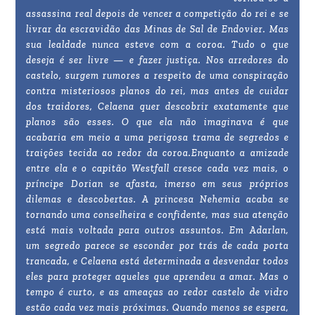
assassina real depois de vencer a competição do rei e se
livrar da escravidão das Minas de Sal de Endovier. Mas
sua lealdade nunca esteve com a coroa. Tudo o que
deseja é ser livre — e fazer justiça. Nos arredores do
castelo, surgem rumores a respeito de uma conspiração
contra misteriosos planos do rei, mas antes de cuidar
dos traidores, Celaena quer descobrir exatamente que
planos são esses. O que ela não imaginava é que
acabaria em meio a uma perigosa trama de segredos e
traições tecida ao redor da coroa.Enquanto a amizade
entre ela e o capitão Westfall cresce cada vez mais, o
príncipe Dorian se afasta, imerso em seus próprios
dilemas e descobertas. A princesa Nehemia acaba se
tornando uma conselheira e confidente, mas sua atenção
está mais voltada para outros assuntos. Em Adarlan,
um segredo parece se esconder por trás de cada porta
trancada, e Celaena está determinada a desvendar todos
eles para proteger aqueles que aprendeu a amar. Mas o
tempo é curto, e as ameaças ao redor castelo de vidro
estão cada vez mais próximas. Quando menos se espera,