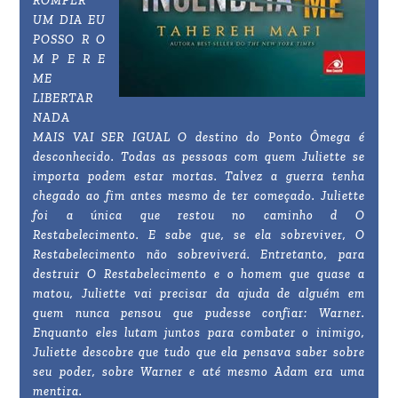
ROMPER
UM DIA EU
POSSO R O
M P E R E
ME
LIBERTAR
NADA
MAIS VAI SER IGUAL O destino do Ponto Ômega é
desconhecido. Todas as pessoas com quem Juliette se
importa podem estar mortas. Talvez a guerra tenha
chegado ao fim antes mesmo de ter começado. Juliette
foi a única que restou no caminho d O
Restabelecimento. E sabe que, se ela sobreviver, O
Restabelecimento não sobreviverá. Entretanto, para
destruir O Restabelecimento e o homem que quase a
matou, Juliette vai precisar da ajuda de alguém em
quem nunca pensou que pudesse confiar: Warner.
Enquanto eles lutam juntos para combater o inimigo,
Juliette descobre que tudo que ela pensava saber sobre
seu poder, sobre Warner e até mesmo Adam era uma
mentira.