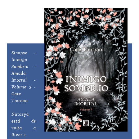
Sinopse -
Inimigo
Sombrio -
Amada
Imortal -
Volume 3 -
Cate
Tiernan
Natasya
está de
volta a
River’s