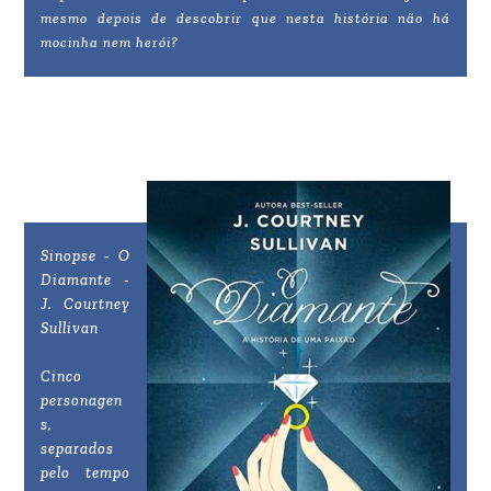
mesmo depois de descobrir que nesta história não há
mocinha nem herói?
Sinopse - O
Diamante -
J. Courtney
Sullivan
Cinco
personagen
s,
separados
pelo tempo